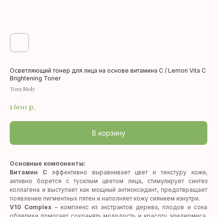
Осветляющий тонер для лица на основе витамина С / Lemon Vita C
Brightening Toner
TonyMoly
1 600
р.
В корзину
Основные компоненты:
Витамин С
эффективно выравнивает цвет и текстуру кожи,
активно борется с тусклым цветом лица, стимулирует синтез
коллагена и выступает как мощный антиоксидант, предотвращает
появление пигментных пятен и наполняет кожу сиянием изнутри.
V10 Complex
– комплекс из экстрактов дерева, плодов и сока
облепихи помогает сохранять молодость и красоту эпидермиса,