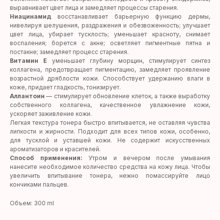
выравнивает цвет лица и замедляет процессы старения.
Ниацинамид
восстанавливает барьерную функцию дермы,
нивелируя шелушения, раздражения и обезвоженность; улучшает
цвет лица, убирает тусклость; уменьшает красноту, снимает
воспаления; борется с акне; осветляет пигментные пятна и
постакне; замедляет процесс старения.
Витамин Е
уменьшает глубину морщин, стимулирует синтез
коллагена, предотвращает пигментацию, замедляет проявление
возрастной дряблости кожи. Способствует удержанию влаги в
коже, придает гладкость, тонизирует.
Аллантоин
— стимулирует обновление клеток, а также выработку
собственного коллагена, качественное увлажнение кожи,
ускоряет заживление кожи.
Легкая текстура тонера быстро впитывается, не оставляя чувства
липкости и жирности. Подходит для всех типов кожи, особенно,
для тусклой и уставшей кожи. Не содержит искусственных
ароматизаторов и красителей.
Способ применения:
Утром и вечером после умывания
нанесите необходимое количество средства на кожу лица. Чтобы
увеличить впитывание тонера, нежно помассируйте лицо
кончиками пальцев.
Объем: 300 ml