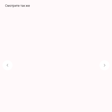
Смотрите так же
Производители
УХОД ЗА ЛИЦОМ
Оплата и доставка
Тонер
Правила
Эмульсия, лосьон
+7 (929) 901 4375
Сыворотка
Крем
Филлер, эссенция