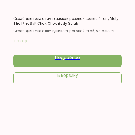
Вокруг глаз
МАКИЯЖ
Скраб для тела с гималайской розовой солью / TonyMoly
МАСКИ
The Pink Salt Chok Chok Body Scrub
Скраб для тела отшелушивает роговой слой, устраняет
ТКАНЕВЫЕ МАСКИ
шелушение и смягчает огрубевшую кожу, придавая
1 200
р.
гладкую и шелковистую текстуру.
ОЧИЩЕНИЕ
Пилинг
Подробнее
Скраб
Пенка
В корзину
УХОД ЗА ТЕЛОМ
МУЖСКАЯ ЛИНИЯ