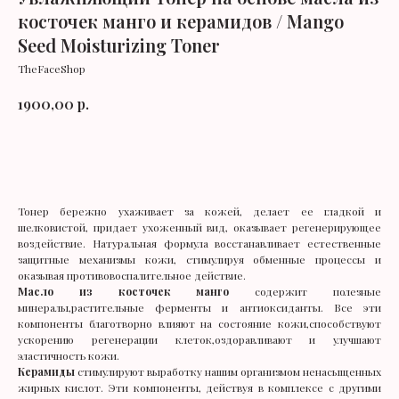
косточек манго и керамидов / Mango
Seed Moisturizing Toner
TheFaceShop
р.
1900,00
В корзину
Тонер бережно ухаживает за кожей, делает ее гладкой и
шелковистой, придает ухоженный вид, оказывает регенерирующее
воздействие. Натуральная формула восстанавливает естественные
защитные механизмы кожи, стимулируя обменные процессы и
оказывая противовоспалительное действие.
Масло из косточек манго
содержит полезные
минералы,растительные ферменты и антиоксиданты. Все эти
компоненты благотворно влияют на состояние кожи,способствуют
ускорению регенерации клеток,оздоравливают и улучшают
эластичность кожи.
Керамиды
стимулируют выработку нашим организмом ненасыщенных
жирных кислот. Эти компоненты, действуя в комплексе с другими