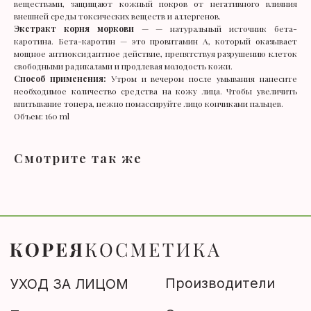
веществами, защищают кожный покров от негативного влияния
внешней среды токсических веществ и аллергенов.
Производители
УХОД ЗА ЛИЦОМ
Экстракт корня моркови
— — натуральный источник бета-
каротина. Бета-каротин — это провитамин A, который оказывает
Оплата и доставка
Тонер
мощное антиоксидантное действие, препятствуя разрушению клеток
свободными радикалами и продлевая молодость кожи.
Правила
Эмульсия, лосьон
Способ применения:
Утром и вечером после умывания нанесите
+7 (929) 901 4375
необходимое количество средства на кожу лица. Чтобы увеличить
Сыворотка
впитывание тонера, нежно помассируйте лицо кончиками пальцев.
Крем
Объем: 160 ml
Филлер, эссенция
Смотрите так же
Вокруг глаз
МАКИЯЖ
МАСКИ
ТКАНЕВЫЕ МАСКИ
ОЧИЩЕНИЕ
Пилинг
Скраб