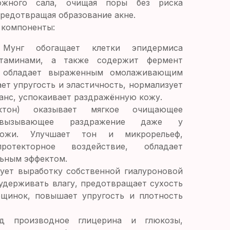
ожного сала, очищая поры без риска
редотвращая образование акне.
 компоненты:
 Мунг
обогащает клетки эпидермиса
таминами, а также содержит фермент
й обладает выраженным омолаживающим
ет упругость и эластичность, нормализует
анс, успокаивает раздражённую кожу.
тон)
оказывает мягкое очищающее
вызывающее раздражение даже у
кожи. Улучшает тон и микрорельеф,
ротекторное воздействие, обладает
ьным эффектом.
ует выработку собственной гиалуроновой
 удерживать влагу, предотвращает сухость
щинок, повышает упругость и плотность
д
производное глицерина и глюкозы,