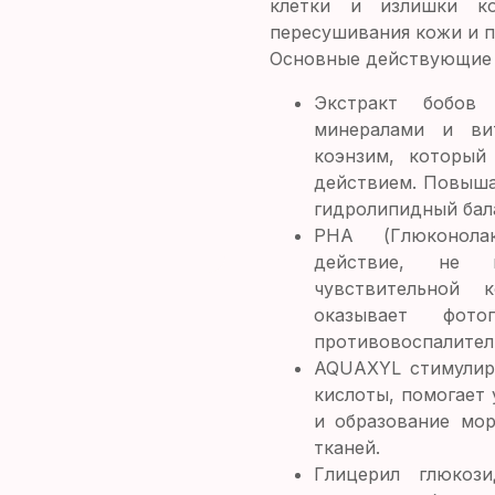
клетки и излишки к
пересушивания кожи и п
Основные действующие
Экстракт бобов
минералами и ви
коэнзим, которы
действием. Повыша
гидролипидный бал
PHA (Глюконолак
действие, не 
чувствительной 
оказывает фотоп
противовоспалител
AQUAXYL
стимулир
кислоты, помогает
и образование мор
тканей.
Глицерил глюкози