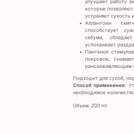
улучшает работу а
которые позволяют
устраняет сухость и
Аллантоин
смяг
способствует су
себума, обладает
успокаивает раздр
Пантенол
стимули
покровов, снимае
ранозаживляющим 
Подходит для сухой, но
Способ применения:
Ут
необходимое количество
Объем: 200 ml