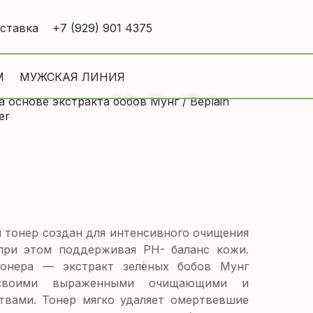
оставка
+7 (929) 901 4375
М
МУЖСКАЯ ЛИНИЯ
основе экстракта бобов Мунг / Beplain
er
тонер создан для интенсивного очищения
при этом поддерживая PH- баланс кожи.
онера — экстракт зелёных бобов Мунг
 своими выраженными очищающими и
вами. Тонер мягко удаляет омертвевшие