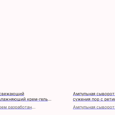
свежающий
Ампульная сыворот
влажняющий крем-гель
сужения пор с рет
ля лица / Super Aqua Max
/ Avca Pore Fit Retino
рем разработан
Ампульная сыворот
resh Watery Cream
Ampoule
пециально для
сужения пор с рет