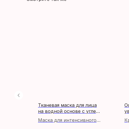
Тканевая маска для лица
О
а /
на водной основе с углем,
у
минералами и коллагеном
д
с
Маска для интенсивного
К
для мужчин / Natureby
F
ухода, в состав которой
с