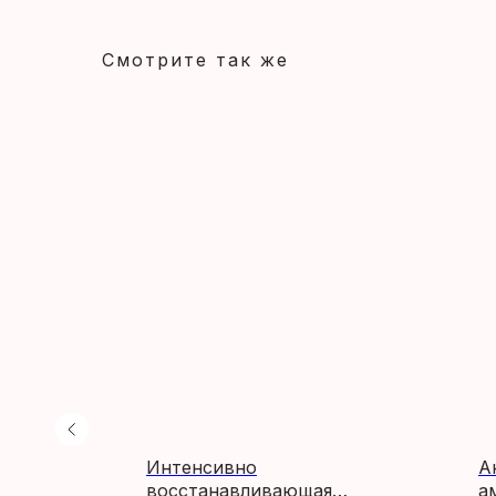
Смотрите так же
снове
Интенсивно
А
восстанавливающая
а