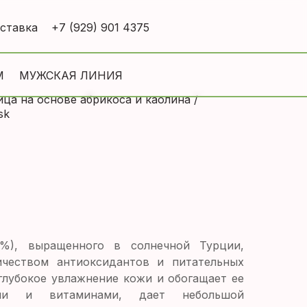
оставка
+7 (929) 901 4375
М
МУЖСКАЯ ЛИНИЯ
ца на основе абрикоса и каолина /
sk
0%), выращенного в солнечной Турции,
чеством антиоксидантов и питательных
глубокое увлажнение кожи и обогащает ее
ами и витаминами, дает небольшой