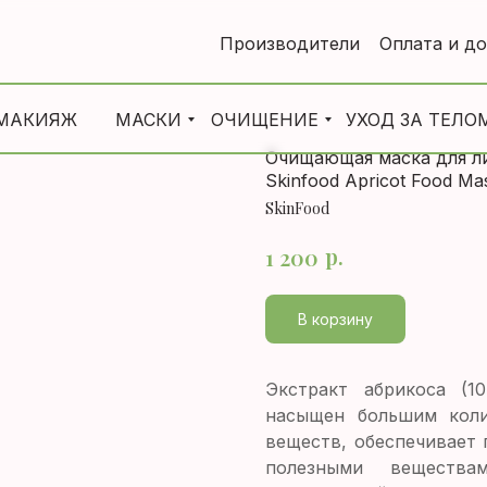
Производители
Оплата и д
МАКИЯЖ
МАСКИ
ОЧИЩЕНИЕ
УХОД ЗА ТЕЛО
Очищающая маска для ли
Skinfood Apricot Food Ma
SkinFood
р.
1 200
В корзину
Экстракт абрикоса (1
насыщен большим коли
веществ,
обеспечивает 
полезными веществ