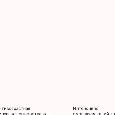
нтивозрастная
Интенсивно
мпульная сыворотка на
омолаживающий то