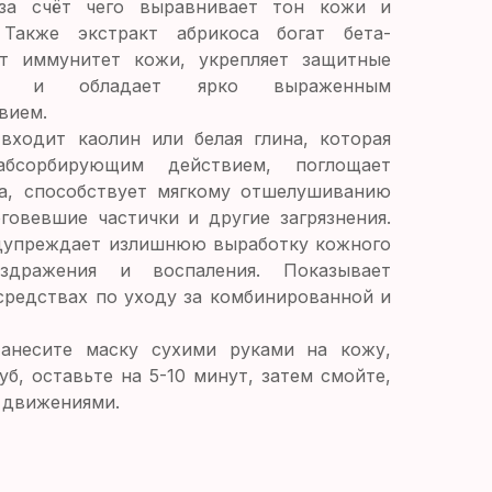
за счёт чего выравнивает тон кожи и
.
Также экстракт абрикоса богат
бета-
 иммунитет кожи, укрепляет защитные
са и обладает ярко выраженным
вием.
входит каолин или белая глина, которая
абсорбирующим действием, поглощает
а, способствует мягкому отшелушиванию
говевшие частички и другие загрязнения.
дупреждает излишнюю выработку кожного
аздражения и воспаления. Показывает
средствах по уходу за комбинированной и
Н
анесите маску сухими руками на кожу,
губ, оставьте на 5-10 минут, затем смойте,
 движениями.