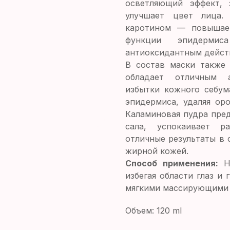
осветляющий эффект, 
улучшает цвет лица
каротином
— повышает
функции эпидерми
антиоксидантным дейст
В состав маски также 
обладает отличным 
избытки кожного себум
эпидермиса, удаляя оро
Каламиновая пудра пре
сала, успокаивает р
отличные результаты в 
жирной кожей.
Способ применения:
избегая области глаз и 
мягкими массирующими
Объем: 120 ml