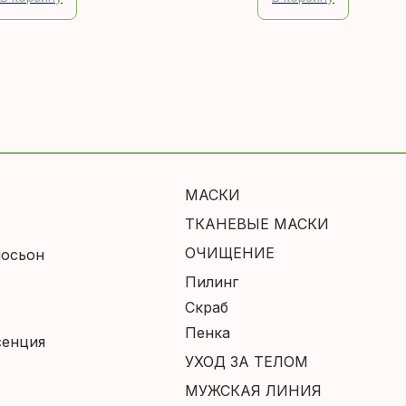
влажнение кожи,
вокруг глаз, ликви
страняет признаки
провисания и прид
тарения, дарит здоровое
коже здоровое сиян
ияние, наполняет клетки
упругость, сохраня
изненной силой,
поддерживает
оддерживает упругость,
оптимальный урове
пособствует обновлению
увлажненности.
ожи, делает ее более
ластичной и сглаживает
МАСКИ
еровности, устраняет
ТКАНЕВЫЕ МАСКИ
еприятный блеск,
ОЧИЩЕНИЕ
лосьон
орется с пигментными
ятнами, препятствует
Пилинг
отере влаги, устраняет
Скраб
ухость и избавляет от
Пенка
сенция
елушений,
УХОД ЗА ТЕЛОМ
осстанавливает и
рекрасно тонизирует.
МУЖСКАЯ ЛИНИЯ