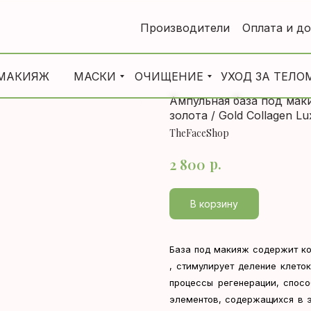
Производители
Оплата и д
МАКИЯЖ
МАСКИ
ОЧИЩЕНИЕ
УХОД ЗА ТЕЛО
Ампульная база под мак
золота / Gold Collagen L
TheFaceShop
р.
2 800
В корзину
База под макияж содержит ко
, стимулирует деление клето
процессы регенерации, спос
элементов, содержащихся в э