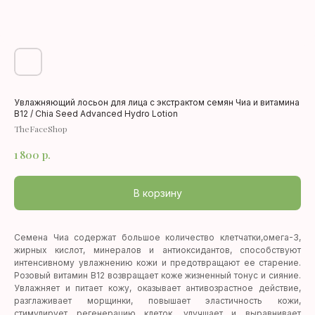
Увлажняющий лосьон для лица с экстрактом семян Чиа и витамина
B12 / Chia Seed Advanced Hydro Lotion
TheFaceShop
1 800
р.
В корзину
Семена Чиа содержат большое количество клетчатки,омега-3,
жирных кислот, минералов и антиоксидантов, способствуют
интенсивному увлажнению кожи и предотвращают ее старение.
Розовый витамин B12 возвращает коже жизненный тонус и сияние.
Увлажняет и питает кожу, оказывает антивозрастное действие,
разглаживает морщинки, повышает эластичность кожи,
стимулирует регенерацию клеток, улучшает и выравнивает