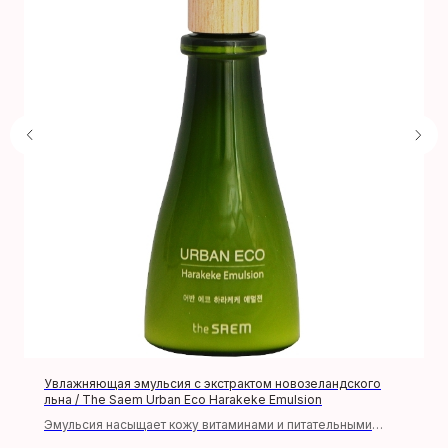
Производители
УХОД ЗА ЛИЦОМ
Оплата и доставка
Тонер
Правила
Эмульсия, лосьон
+7 (929) 901 4375
Сыворотка
Крем
Филлер, эссенция
Вокруг глаз
Увлажняющая эмульсия с экстрактом новозеландского
МАКИЯЖ
льна / The Saem Urban Eco Harakeke Emulsion
Эмульсия насыщает кожу витаминами и питательными
МАСКИ
веществами, снимает раздражение, устраняет шелушение,