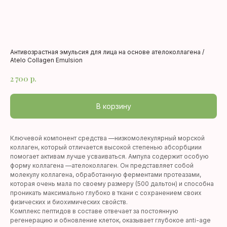
Антивозрастная эмульсия для лица на основе ателоколлагена /
Atelo Collagen Emulsion
2 700
р.
В корзину
Ключевой компонент средства —низкомолекулярный морской
коллаген, который отличается высокой степенью абсорбциии
помогает активам лучше усваиваться. Ампула содержит особую
форму коллагена —ателоколлаген. Он представляет собой
молекулу коллагена, обработанную ферментами протеазами,
которая очень мала по своему размеру (500 дальтон) и способна
проникать максимально глубоко в ткани с сохранением своих
физических и биохимических свойств.
Комплекс пептидов в составе отвечает за постоянную
регенерацию и обновление клеток, оказывает глубокое anti-age