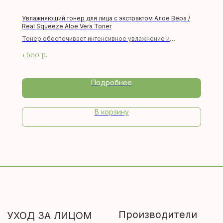
МАКИЯЖ
Увлажняющий тонер для лица с экстрактом Алое Вера /
Real Squeeze Aloe Vera Toner
МАСКИ
Тонер обеспечивает интенсивное увлажнение и
ТКАНЕВЫЕ МАСКИ
комплексный уход для чувствительной, проблемной и
1 600
р.
обезвоженной кожи. Он повышает тонус кожи,
ОЧИЩЕНИЕ
регенерирует ее и нормализует повышенную
чувствительность . Формирует на ее поверхности
Пилинг
Подробнее
влагоудерживающую пленку, способствует
Скраб
восстановлению гладкости эластичности.
Пенка
В корзину
УХОД ЗА ТЕЛОМ
МУЖСКАЯ ЛИНИЯ