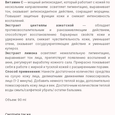
Витамин С
— мощный антиоксидант, который работает с кожей по
нескольким направлениям: осветляет пигментацию, выравнивает
тон, оказывает антиоксидантное действие, сокращает морщины.
Повышает защитные функции кожи и снижает интенсивность
воспалений.
Экстракт центеллы азиатской
— обладает
противовоспалительным и ранозаживляющим действием,
способствует восстановлению барьерных свойств кожи и
удержанию влаги, снижает чувствительность кожи, уменьшает
отеки, оказывает сосудоукрепляющее действие и уменьшает
купероз.
Экстракт лимона
осветляет нежелательную пигментацию,
выравнивает тон лица, препятствует появлению воспалений и
акне, регулирует выработку кожного сала. Прекрасно показывает
себя в работе с жирной и тусклой кожей с расширенными порами.
Способ применения:
Нанести достаточное количество средства
на сухую кожу лица, деликатными движениями помассировать
лицо (1-2 минуты). Добавить немного теплой воды, дополнительно
помассировать кожу лица и век. Достаточным количеством теплой
воды смыть/салфеткой убрать/ остатки бальзама.
Объем: 90 ml
Смотрите так же