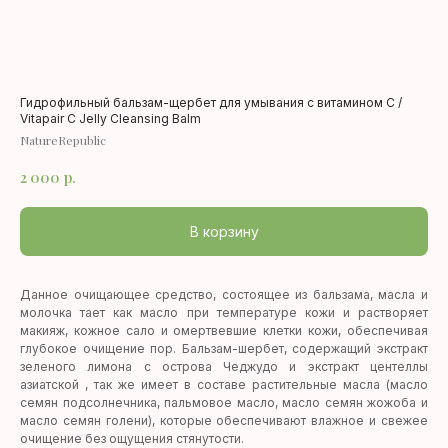
Гидрофильный бальзам-щербет для умывания с витамином С /
Vitapair C Jelly Cleansing Balm
NatureRepublic
2 000
р.
В корзину
Данное очищающее средство, состоящее из бальзама, масла и
молочка тает как масло при температуре кожи и растворяет
макияж, кожное сало и омертвевшие клетки кожи, обеспечивая
глубокое очищение пор. Бальзам-шербет, содержащий экстракт
зеленого лимона с острова Чеджудо и экстракт центеллы
азиатской , так же имеет в составе растительные масла (масло
семян подсолнечника, пальмовое масло, масло семян жожоба и
масло семян голени), которые обеспечивают влажное и свежее
очищение без ощущения стянутости.