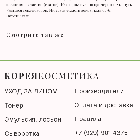
целлюлозных частиц (скаток). Массировать лицо примерно 1-2 минуты.
Правила
Эмульсия, лосьон
Умыться теплой водой. Избегать области вокруг глаз и губ.
+7 (929) 901 4375
Сыворотка
Объем: 150 ml
Крем
Смотрите так же
Филлер, эссенция
Вокруг глаз
МАКИЯЖ
МАСКИ
ТКАНЕВЫЕ МАСКИ
ОЧИЩЕНИЕ
Пилинг
Скраб
Пенка
УХОД ЗА ТЕЛОМ
МУЖСКАЯ ЛИНИЯ