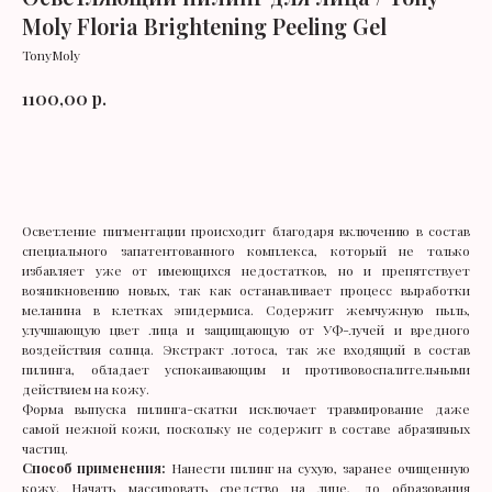
Moly Floria Brightening Peeling Gel
TonyMoly
р.
1100,00
В корзину
Осветление пигментации происходит благодаря включению в состав
специального запатентованного комплекса, который не только
избавляет уже от имеющихся недостатков, но и препятствует
возникновению новых, так как останавливает процесс выработки
меланина в клетках эпидермиса.
Содержит жемчужную пыль,
улучшающую цвет лица и защищающую от УФ-лучей и вредного
воздействия солнца. Экстракт лотоса, так же входящий в состав
пилинга, обладает успокаивающим и противовоспалительными
действием на кожу.
Форма выпуска пилинга-скатки исключает травмирование даже
самой нежной кожи, поскольку не содержит в составе абразивных
Производители
УХОД ЗА ЛИЦОМ
частиц.
Способ применения:
Н
анести пилинг на сухую, заранее очищенную
Оплата и доставка
Тонер
кожу. Начать массировать средство на лице, до образования