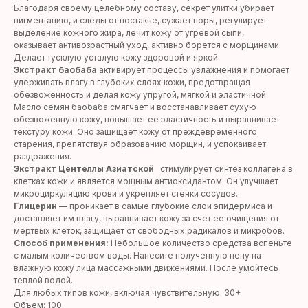
Благодаря своему целебному составу, секрет улитки убирает
пигментацию, и следы от постакне, сужает поры, регулирует
выделение кожного жира, лечит кожу от угревой сыпи,
оказывает антивозрастный уход, активно борется с морщинами.
Делает тусклую усталую кожу здоровой и яркой.
Экстракт баобаба
активирует процессы увлажнения и помогает
удерживать влагу в глубоких слоях кожи, предотвращая
обезвоженность и делая кожу упругой, мягкой и эластичной.
Масло семян баобаба смягчает и восстанавливает сухую
обезвоженную кожу, повышает ее эластичность и выравнивает
текстуру кожи. Оно защищает кожу от преждевременного
старения, препятствуя образованию морщин, и успокаивает
раздражения.
Экстракт Центеллы Азиатской
стимулирует синтез коллагена в
клетках кожи и является мощным антиоксидантом. Он улучшает
микроциркуляцию крови и укрепляет стенки сосудов.
Глицерин
— проникает в самые глубокие слои эпидермиса и
доставляет им влагу, выравнивает кожу за счет ее очищения от
мертвых клеток, защищает от свободных радикалов и микробов.
Способ применения:
Небольшое количество средства вспеньте
с малым количеством воды. Нанесите полученную пену на
влажную кожу лица массажными движениями. После умойтесь
теплой водой.
Для любых типов кожи, включая чувствительную. 30+
Объем: 100