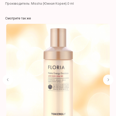
Производитель: Missha (Южная Корея).0 ml
Смотрите так же
Производители
УХОД ЗА ЛИЦОМ
Оплата и доставка
Тонер
Правила
Эмульсия, лосьон
+7 (929) 901 4375
Сыворотка
Крем