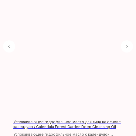
Производители
УХОД ЗА ЛИЦОМ
Оплата и доставка
Тонер
Правила
Эмульсия, лосьон
+7 (929) 901 4375
Сыворотка
Крем
Филлер, эссенция
Вокруг глаз
Успокаивающее гидрофильное масло для лица на основе
МАКИЯЖ
календулы / Calendula Forest Garden Deep Cleansing Oil
Успокаивающее гидрофильное масло с календулой
МАСКИ