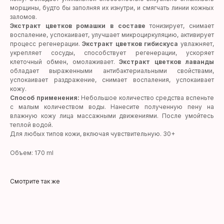
морщины, будто бы заполняя их изнутри, и смягчать линии кожных
заломов.
Экстракт цветков ромашки в составе
тонизирует, снимает
воспаление, успокаивает, улучшает микроциркуляцию, активирует
процесс регенерации.
Экстракт цветков гибискуса
увлажняет,
укрепляет сосуды, способствует регенерации, ускоряет
клеточный обмен, омолаживает.
Экстракт цветков лаванды
обладает выраженными антибактериальными свойствами,
успокаивает раздражение, снимает воспаления, успокаивает
кожу.
Способ применения:
Небольшое количество средства вспеньте
с малым количеством воды. Нанесите полученную пену на
влажную кожу лица массажными движениями. После умойтесь
теплой водой.
Для любых типов кожи, включая чувствительную. 30+
Объем: 170 ml
Смотрите так же