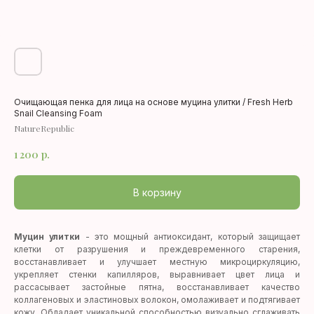
Очищающая пенка для лица на основе муцина улитки / Fresh Herb
Snail Cleansing Foam
NatureRepublic
1 200
р.
В корзину
Муцин улитки
- это мощный антиоксидант, который защищает
клетки от разрушения и преждевременного старения,
восстанавливает и улучшает местную микроциркуляцию,
укрепляет стенки капилляров, выравнивает цвет лица и
рассасывает застойные пятна, восстанавливает качество
коллагеновых и эластиновых волокон, омолаживает и подтягивает
кожу. Обладает уникальной способностью визуально сглаживать